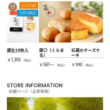
すめ
おすすめ
LE
TOP SALE
人を
蔵生10枚入
蔵〇（くらま
石蔵のチーズケ
Th
る）
ーキ
代
￥1,350
子
（税込）
￥561〜
￥940
（税込）
（税込）
￥5
）
STORE INFORMATION
店舗ページ（企業情報）