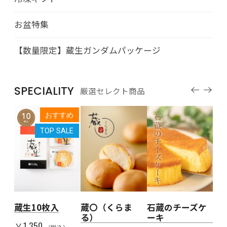
お盆特集
【数量限定】蔵生ガンダムパッケージ
SPECIALITY
厳選セレクト商品
すめ
おすすめ
LE
TOP SALE
人を
蔵生10枚入
蔵〇（くらま
石蔵のチーズケ
Th
る）
ーキ
代
￥1,350