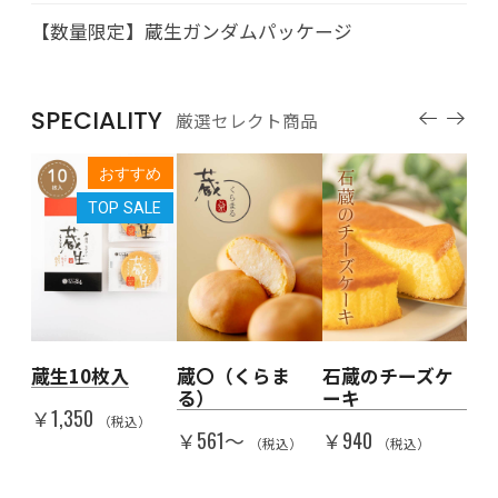
【数量限定】蔵生ガンダムパッケージ
SPECIALITY
厳選セレクト商品
すめ
おすすめ
LE
TOP SALE
人を
蔵生10枚入
蔵〇（くらま
石蔵のチーズケ
Th
る）
ーキ
代
￥1,350
子
（税込）
￥561〜
￥940
（税込）
（税込）
￥5
）